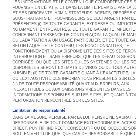
LES INFORMATIONS ET LE CONTENU QUE COMPORTENT CES S
FOURNIS « EN L'ÉTAT », ET DANS LA LIMITE PERMISE PAR LA L
ET SES DIRIGEANTS, ADMINISTRATEURS, AGENTS, REPRÉSEN
SOUS-TRAITANTS ET FOURNISSEURS SE DÉCHARGENT PAR L
PRÉSENTES (i) DE TOUTE GARANTIE, EXPRESSE OU IMPLICITE
NOTAMMENT, ENTRE AUTRES, DE TOUTE GARANTIE IMPLICITE
CONCERNANT L'ABSENCE DE CONTREFAÇON, LA QUALITÉ MA
OU L'ADAPTATION À UN USAGE PARTICULIER, ET DE TOUTE G
SELON LAQUELLE LE CONTENU, LES FONCTIONNALITÉS, LE
FONCTIONNEMENT OU LA DISPONIBILITÉ DES SITES SE FERO
INTERRUPTION ET SANS ERREURS, QUE LES DÉFAUTS SERON
CORRIGÉS, OU QUE LES SITES OU LES SYSTÈMES QUI LES R
DISPONIBLES SERONT EXEMPTS DE VIRUS OU DE TOUT AUTR
NUISIBLE; (ii) DE TOUTE GARANTIE QUANT À L'EXACTITUDE, LA 
OU L'EXHAUSTIVITÉ DES INFORMATIONS PRÉSENTES SUR LES 
(iii) DE TOUTE RESPONSABILITÉ QUANT AUX ERREURS, AUX
INEXACTITUDES OU AUX OMISSIONS PRÉSENTES DANS LES
INFORMATIONS DISPONIBLES SUR LES SITES, ET QUANT À TO
PERTURBATION RENCONTRÉE SUR LES SITES.
Limitation de responsabilité
DANS LA MESURE PERMISE PAR LA LOI, PENSKE NE SAURAIT 
RESPONSABLE DE TOUT DOMMAGE EXTRAORDINAIRE, ACCES
DIRECT, PUNITIF, INDIRECT, CONSÉCUTIF OU DE QUELQUE SO
SOIT, EN VERTU DE QUELQUE CAS DE RESPONSABILITÉ QUE C