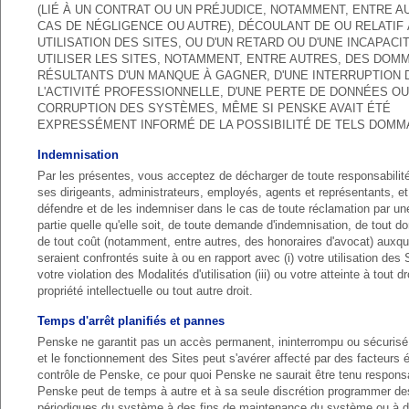
(LIÉ À UN CONTRAT OU UN PRÉJUDICE, NOTAMMENT, ENTRE A
CAS DE NÉGLIGENCE OU AUTRE), DÉCOULANT DE OU RELATIF
UTILISATION DES SITES, OU D'UN RETARD OU D'UNE INCAPACI
UTILISER LES SITES, NOTAMMENT, ENTRE AUTRES, DES DOM
RÉSULTANTS D'UN MANQUE À GAGNER, D'UNE INTERRUPTION 
L'ACTIVITÉ PROFESSIONNELLE, D'UNE PERTE DE DONNÉES OU
CORRUPTION DES SYSTÈMES, MÊME SI PENSKE AVAIT ÉTÉ
EXPRESSÉMENT INFORMÉ DE LA POSSIBILITÉ DE TELS DOMM
Indemnisation
Par les présentes, vous acceptez de décharger de toute responsabili
ses dirigeants, administrateurs, employés, agents et représentants, et
défendre et de les indemniser dans le cas de toute réclamation par une
partie quelle qu'elle soit, de toute demande d'indemnisation, de tout
de tout coût (notamment, entre autres, des honoraires d'avocat) auxque
seraient confrontés suite à ou en rapport avec (i) votre utilisation des Si
votre violation des Modalités d'utilisation (iii) ou votre atteinte à tout dr
propriété intellectuelle ou tout autre droit.
Temps d'arrêt planifiés et pannes
Penske ne garantit pas un accès permanent, ininterrompu ou sécurisé
et le fonctionnement des Sites peut s'avérer affecté par des facteurs
contrôle de Penske, ce pour quoi Penske ne saurait être tenu respons
Penske peut de temps à autre et à sa seule discrétion programmer de
périodiques du système à des fins de maintenance du système ou à d'