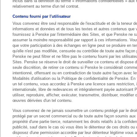
inclus dans la définition du terme « informations confidentielles » aux 
relativement au terme d'un tel contrat.
Contenu fourni par l'utilisateur
Vous convenez être seul responsable de l'exactitude et de la teneur de
informations et données et de tous les textes et autres contenus que
fournissez à Penske par l'intermédiaire des Sites, et que Penske ne sa
assumer la moindre responsabilité par rapport à ces informations. V
que votre participation à des échanges en ligne peut se produire en te
qu'elle n'est pas modifiée, censurée ou contrôlée de toute autre façon
Penske ne peut filtrer et ne filtre pas le contenu fourni par les utilisat
Sites. Penske se réserve le droit de surveiller ce contenu et dispose d
seule discrétion, de retirer ce contenu si Penske le considérait comm
intentionné, offensant ou en contradiction de toute autre façon avec l
Modalités d'utilisation ou la Politique de confidentialité de Penske. En
un tel contenu, vous accordez à Penske une licence sans restriction, 
internationale, libre de redevances et intégralement payée autorisant
utiliser, reproduire, afficher, exécuter, transmettre, distribuer, modifier
œuvres dérivées d'un tel contenu.
Vous convenez de ne jamais soumettre un contenu protégé par le droit
protégé par un secret commercial ou de toute autre façon soumis aux 
propriété d'une partie tierce, notamment les droits relatifs à la confident
publicité, sauf dans le cas où vous êtes le détenteur de ces droits ou
disposez d'une permission accordée par leur détenteur légitime vous a