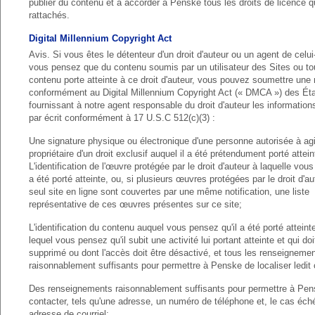
publier du contenu et à accorder à Penske tous les droits de licence q
rattachés.
Digital Millennium Copyright Act
Avis. Si vous êtes le détenteur d'un droit d'auteur ou un agent de celui
vous pensez que du contenu soumis par un utilisateur des Sites ou to
contenu porte atteinte à ce droit d'auteur, vous pouvez soumettre une n
conformément au Digital Millennium Copyright Act (« DMCA ») des Éta
fournissant à notre agent responsable du droit d'auteur les information
par écrit conformément à 17 U.S.C 512(c)(3) :
Une signature physique ou électronique d'une personne autorisée à ag
propriétaire d'un droit exclusif auquel il a été prétendument porté attein
L'identification de l'œuvre protégée par le droit d'auteur à laquelle vous
a été porté atteinte, ou, si plusieurs œuvres protégées par le droit d'au
seul site en ligne sont couvertes par une même notification, une liste
représentative de ces œuvres présentes sur ce site;
L'identification du contenu auquel vous pensez qu'il a été porté atteint
lequel vous pensez qu'il subit une activité lui portant atteinte et qui doi
supprimé ou dont l'accès doit être désactivé, et tous les renseigneme
raisonnablement suffisants pour permettre à Penske de localiser ledit
Des renseignements raisonnablement suffisants pour permettre à Pe
contacter, tels qu'une adresse, un numéro de téléphone et, le cas éch
adresse de courriel;