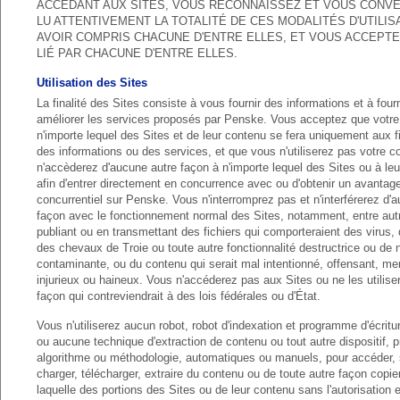
ACCÉDANT AUX SITES, VOUS RECONNAISSEZ ET VOUS CONVE
LU ATTENTIVEMENT LA TOTALITÉ DE CES MODALITÉS D'UTILIS
AVOIR COMPRIS CHACUNE D'ENTRE ELLES, ET VOUS ACCEPTE
LIÉ PAR CHACUNE D'ENTRE ELLES.
Utilisation des Sites
La finalité des Sites consiste à vous fournir des informations et à fourn
améliorer les services proposés par Penske. Vous acceptez que votr
n'importe lequel des Sites et de leur contenu se fera uniquement aux fi
des informations ou des services, et que vous n'utiliserez pas votre 
n'accèderez d'aucune autre façon à n'importe lequel des Sites ou à le
afin d'entrer directement en concurrence avec ou d'obtenir un avantag
concurrentiel sur Penske. Vous n'interromprez pas et n'interférerez d'
façon avec le fonctionnement normal des Sites, notamment, entre aut
publiant ou en transmettant des fichiers qui comporteraient des virus,
des chevaux de Troie ou toute autre fonctionnalité destructrice ou de 
contaminante, ou du contenu qui serait mal intentionné, offensant, me
injurieux ou haineux. Vous n'accéderez pas aux Sites ou ne les utilis
façon qui contreviendrait à des lois fédérales ou d'État.
Vous n'utiliserez aucun robot, robot d'indexation et programme d'écritur
ou aucune technique d'extraction de contenu ou tout autre dispositif,
algorithme ou méthodologie, automatiques ou manuels, pour accéder, s
charger, télécharger, extraire du contenu ou de toute autre façon copie
laquelle des portions des Sites ou de leur contenu sans l'autorisation