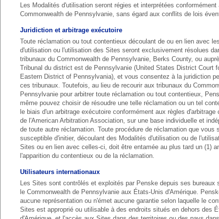
Les Modalités d'utilisation seront régies et interprétées conformément 
Commonwealth de Pennsylvanie, sans égard aux conflits de lois éven
Juridiction et arbitrage exécutoire
Toute réclamation ou tout contentieux découlant de ou en lien avec le
d'utilisation ou l'utilisation des Sites seront exclusivement résolues da
tribunaux du Commonwealth de Pennsylvanie, Berks County, ou aupr
Tribunal du district est de Pennsylvanie (United States District Court f
Eastern District of Pennsylvania), et vous consentez à la juridiction p
ces tribunaux. Toutefois, au lieu de recourir aux tribunaux du Commo
Pennsylvanie pour arbitrer toute réclamation ou tout contentieux, Pen
même pouvez choisir de résoudre une telle réclamation ou un tel cont
le biais d'un arbitrage exécutoire conformément aux règles d'arbitrag
de l'American Arbitration Association, sur une base individuelle et i
de toute autre réclamation. Toute procédure de réclamation que vous 
susceptible d'initier, découlant des Modalités d'utilisation ou de l'utilis
Sites ou en lien avec celles-ci, doit être entamée au plus tard un (1) a
l'apparition du contentieux ou de la réclamation.
Utilisateurs internationaux
Les Sites sont contrôlés et exploités par Penske depuis ses bureaux 
le Commonwealth de Pennsylvanie aux États-Unis d'Amérique. Penske
aucune représentation ou n'émet aucune garantie selon laquelle le co
Sites est approprié ou utilisable à des endroits situés en dehors des É
d'Amérique, et l'accès aux Sites dans des territoires ou des pays dans